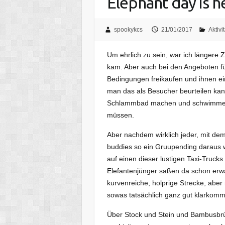
Elephant day is h
spookykcs
21/01/2017
Aktivit
Um ehrlich zu sein, war ich längere Ze
kam. Aber auch bei den Angeboten f
Bedingungen freikaufen und ihnen ein
man das als Besucher beurteilen kann
Schlammbad machen und schwimmen wür
müssen.
Aber nachdem wirklich jeder, mit dem
buddies so ein Gruupending daraus w
auf einen dieser lustigen Taxi-Truck
Elefantenjünger saßen da schon erwar
kurvenreiche, holprige Strecke, aber 
sowas tatsächlich ganz gut klarkomm
Über Stock und Stein und Bambusbrück