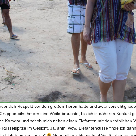
dentlich Respekt vor den großen Tieren hatte und zwar vorsichtig jed
ruppenteilnehmern eine Weile brauchte, bis ich in näheren Kontakt g
 Kamera und schob mich neben einen Elefanten mit den fröhlichen Wo
 Rüsselspitze im Gesicht. Ja, ähm, wow, Elefantenküsse finde ich dan
hstäblich „in your Face“
Generell machte es total Spaß, aber es war