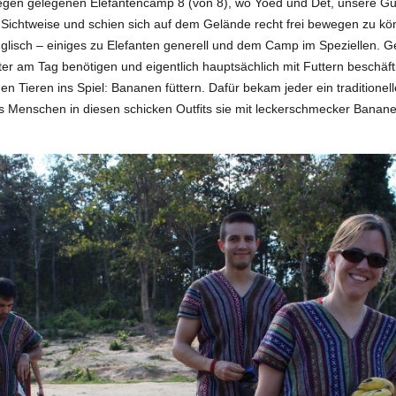
egen gelegenen Elefantencamp 8 (von 8), wo Yoed und Det, unsere Gui
n Sichtweise und schien sich auf dem Gelände recht frei bewegen zu k
Englisch – einiges zu Elefanten generell und dem Camp im Speziellen. G
er am Tag benötigen und eigentlich hauptsächlich mit Futtern beschäft
en Tieren ins Spiel: Bananen füttern. Dafür bekam jeder ein traditionell
 Menschen in diesen schicken Outfits sie mit leckerschmecker Banane