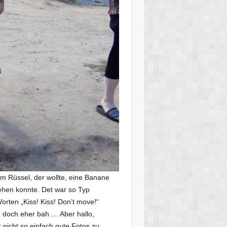
em Rüssel, der wollte, eine Banane
ehen konnte. Det war so Typ
rten „Kiss! Kiss! Don’t move!“
n doch eher bah…. Aber hallo,
 nicht so einfach,gute Fotos zu