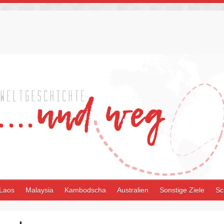
Laos
Malaysia
Kambodscha
Australien
Sonstige Ziele
Sc