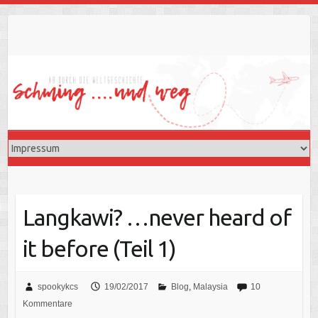
Skip
to
content
Langkawi? …never heard of
it before (Teil 1)
spookykcs
19/02/2017
Blog
,
Malaysia
10
Kommentare