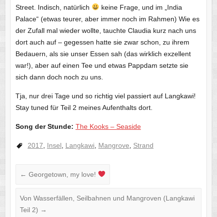
Street. Indisch, natürlich
keine Frage, und im „India
Palace“ (etwas teurer, aber immer noch im Rahmen) Wie es
der Zufall mal wieder wollte, tauchte Claudia kurz nach uns
dort auch auf – gegessen hatte sie zwar schon, zu ihrem
Bedauern, als sie unser Essen sah (das wirklich exzellent
war!), aber auf einen Tee und etwas Pappdam setzte sie
sich dann doch noch zu uns.
Tja, nur drei Tage und so richtig viel passiert auf Langkawi!
Stay tuned für Teil 2 meines Aufenthalts dort.
Song der Stunde:
The Kooks – Seaside
2017
,
Insel
,
Langkawi
,
Mangrove
,
Strand
←
Georgetown, my love!
Von Wasserfällen, Seilbahnen und Mangroven (Langkawi
Teil 2)
→