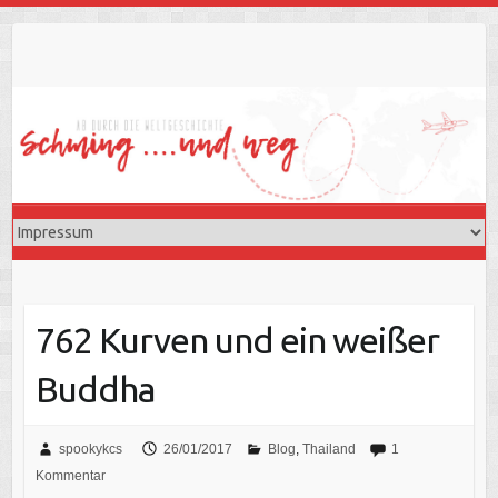
Skip
to
content
762 Kurven und ein weißer
Buddha
spookykcs
26/01/2017
Blog
,
Thailand
1
Kommentar