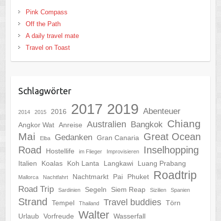
Pink Compass
Off the Path
A daily travel mate
Travel on Toast
Schlagwörter
2017
2019
Abenteuer
2016
2014
2015
Chiang
Australien
Bangkok
Angkor Wat
Anreise
Mai
Great Ocean
Gedanken
Gran Canaria
Elba
Road
Inselhopping
Hostellife
im Flieger
Improvisieren
Italien
Koalas
Koh Lanta
Langkawi
Luang Prabang
Roadtrip
Nachtmarkt
Pai
Phuket
Mallorca
Nachtfahrt
Road Trip
Segeln
Siem Reap
Sardinien
Sizilien
Spanien
Strand
Travel buddies
Tempel
Törn
Thailand
Walter
Urlaub
Vorfreude
Wasserfall