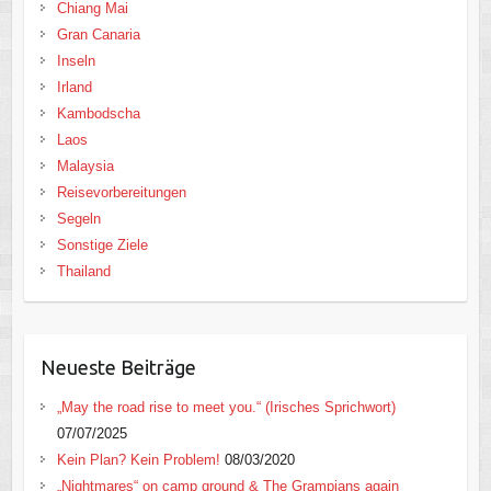
Chiang Mai
Gran Canaria
Inseln
Irland
Kambodscha
Laos
Malaysia
Reisevorbereitungen
Segeln
Sonstige Ziele
Thailand
Neueste Beiträge
„May the road rise to meet you.“ (Irisches Sprichwort)
07/07/2025
Kein Plan? Kein Problem!
08/03/2020
„Nightmares“ on camp ground & The Grampians again