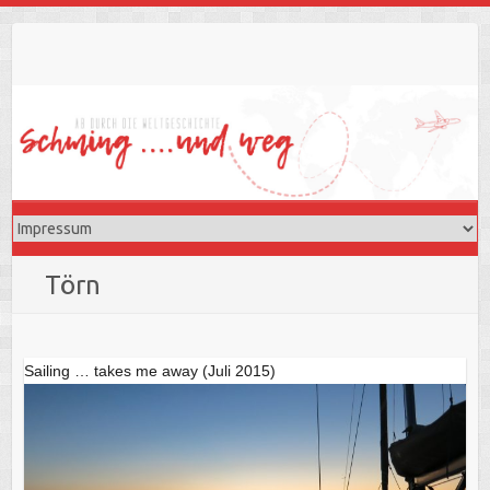
Skip
to
content
Törn
Sailing … takes me away (Juli 2015)