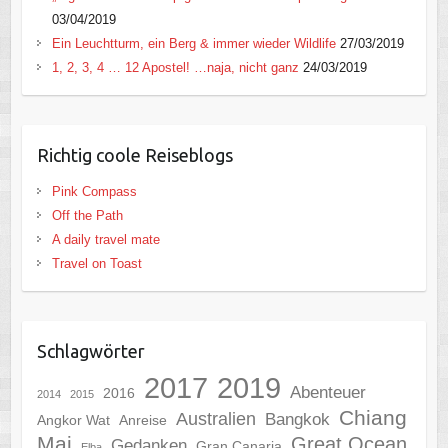
03/04/2019
Ein Leuchtturm, ein Berg & immer wieder Wildlife
27/03/2019
1, 2, 3, 4 … 12 Apostel! …naja, nicht ganz
24/03/2019
Richtig coole Reiseblogs
Pink Compass
Off the Path
A daily travel mate
Travel on Toast
Schlagwörter
2017
2019
Abenteuer
2016
2014
2015
Chiang
Australien
Bangkok
Angkor Wat
Anreise
Mai
Great Ocean
Gedanken
Gran Canaria
Elba