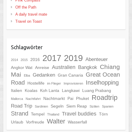
Pink Compass
Off the Path
A daily travel mate
Travel on Toast
Schlagwörter
2017
2019
Abenteuer
2016
2014
2015
Chiang
Australien
Bangkok
Angkor Wat
Anreise
Mai
Great Ocean
Gedanken
Gran Canaria
Elba
Road
Inselhopping
Hostellife
im Flieger
Improvisieren
Italien
Koalas
Koh Lanta
Langkawi
Luang Prabang
Roadtrip
Nachtmarkt
Pai
Phuket
Mallorca
Nachtfahrt
Road Trip
Segeln
Siem Reap
Sardinien
Sizilien
Spanien
Strand
Travel buddies
Tempel
Törn
Thailand
Walter
Urlaub
Vorfreude
Wasserfall