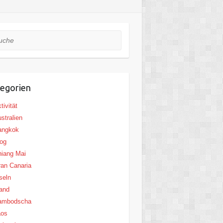
he
egorien
tivität
stralien
angkok
og
iang Mai
an Canaria
seln
land
ambodscha
aos