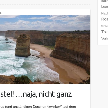
Itali
Lua
nz
Nac
Roa
Sizili
Tra
Vorf
ostel! …naja, nicht ganz
rus (und anständigen Duschen *zwinker*) auf dem