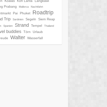
en
Koalas
Koh Lanta
Langkawi
ng Prabang
Mallorca
Nachtfahrt
Roadtrip
htmarkt
Pai
Phuket
d Trip
Segeln
Siem Reap
Sardinien
Strand
Tempel
en
Spanien
Thailand
vel buddies
Törn
Urlaub
Walter
reude
Wasserfall