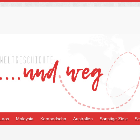
Laos
Malaysia
Kambodscha
Australien
Sonstige Ziele
Sc