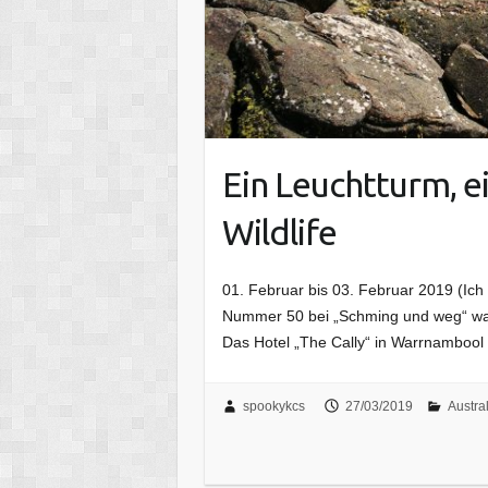
Ein Leuchtturm, 
Wildlife
01. Februar bis 03. Februar 2019 (Ich 
Nummer 50 bei „Schming und weg“ war
Das Hotel „The Cally“ in Warrnambool
spookykcs
27/03/2019
Austra