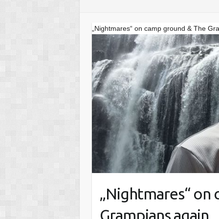
„Nightmares“ on camp ground & The Gr
„Nightmares“ on 
Grampians again