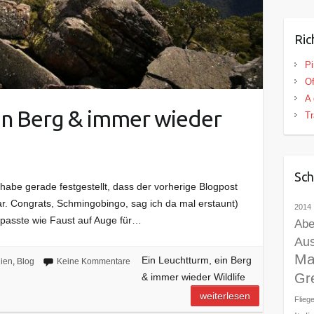
Ric
P
Of
A 
ein Berg & immer wieder
Tr
Sch
habe gerade festgestellt, dass der vorherige Blogpost
. Congrats, Schmingobingo, sag ich da mal erstaunt)
2014
 passte wie Faust auf Auge für…
Abe
Aus
Ma
Ein Leuchtturm, ein Berg
lien
,
Blog
Keine Kommentare
Gr
& immer wieder Wildlife
weiterlesen
Flieg