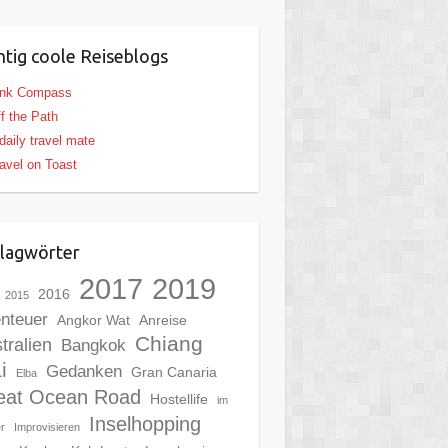
htig coole Reiseblogs
ink Compass
f the Path
daily travel mate
avel on Toast
lagwörter
2017
2019
2016
2015
nteuer
Angkor Wat
Anreise
Chiang
tralien
Bangkok
i
Gedanken
Gran Canaria
Elba
eat Ocean Road
Hostellife
im
Inselhopping
er
Improvisieren