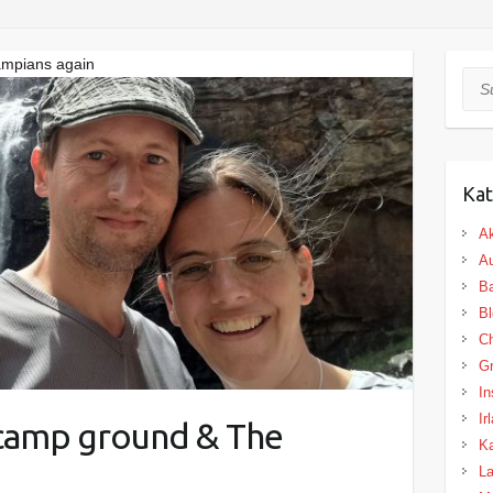
ampians again
Suc
Kat
Ak
Au
B
Bl
Ch
Gr
In
Ir
camp ground & The
K
L