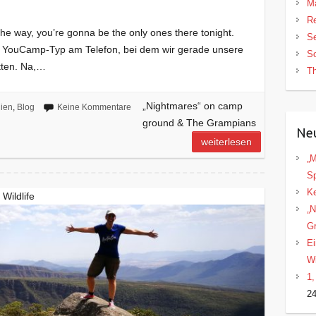
Ma
Re
he way, you’re gonna be the only ones there tonight.
S
der YouCamp-Typ am Telefon, bei dem wir gerade unsere
So
tten. Na,…
Th
„Nightmares“ on camp
lien
,
Blog
Keine Kommentare
ground & The Grampians
Neu
weiterlesen
„M
Sp
Ke
Wildlife
„N
Gr
Ei
Wi
1,
24