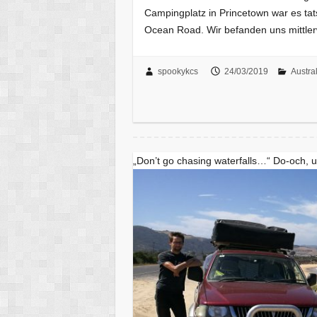
Campingplatz in Princetown war es tat
Ocean Road. Wir befanden uns mittler
spookykcs
24/03/2019
Austra
„Don’t go chasing waterfalls…“ Do-och, 