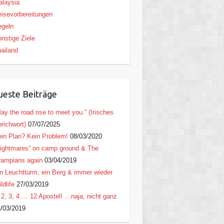
laysia
isevorbereitungen
egeln
nstige Ziele
ailand
este Beiträge
ay the road rise to meet you.“ (Irisches
richwort)
07/07/2025
in Plan? Kein Problem!
08/03/2020
ightmares“ on camp ground & The
ampians again
03/04/2019
n Leuchtturm, ein Berg & immer wieder
ldlife
27/03/2019
 2, 3, 4 … 12 Apostel! …naja, nicht ganz
/03/2019