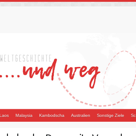
Laos
Malaysia
Kambodscha
Australien
Sonstige Ziele
Sc