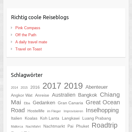
Richtig coole Reiseblogs
Pink Compass
Off the Path
A daily travel mate
Travel on Toast
Schlagwörter
2017
2019
Abenteuer
2016
2014
2015
Chiang
Australien
Bangkok
Angkor Wat
Anreise
Mai
Great Ocean
Gedanken
Gran Canaria
Elba
Road
Inselhopping
Hostellife
im Flieger
Improvisieren
Italien
Koalas
Koh Lanta
Langkawi
Luang Prabang
Roadtrip
Nachtmarkt
Pai
Phuket
Mallorca
Nachtfahrt