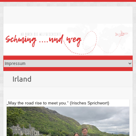
Skip
to
content
Irland
„May the road rise to meet you.“ (Irisches Sprichwort)