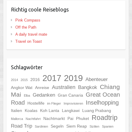
Richtig coole Reiseblogs
Pink Compass
Off the Path
A daily travel mate
Travel on Toast
Schlagwörter
2017
2019
Abenteuer
2016
2014
2015
Chiang
Australien
Bangkok
Angkor Wat
Anreise
Mai
Great Ocean
Gedanken
Gran Canaria
Elba
Road
Inselhopping
Hostellife
im Flieger
Improvisieren
Italien
Koalas
Koh Lanta
Langkawi
Luang Prabang
Roadtrip
Nachtmarkt
Pai
Phuket
Mallorca
Nachtfahrt
Road Trip
Segeln
Siem Reap
Sardinien
Sizilien
Spanien