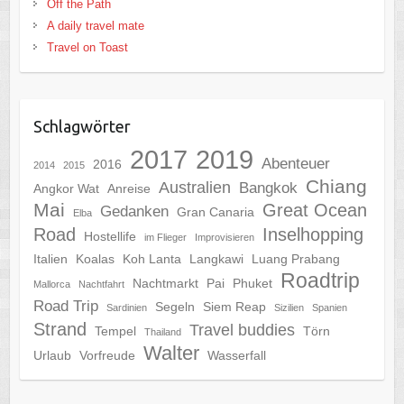
Off the Path
A daily travel mate
Travel on Toast
Schlagwörter
2017
2019
Abenteuer
2016
2014
2015
Chiang
Australien
Bangkok
Angkor Wat
Anreise
Mai
Great Ocean
Gedanken
Gran Canaria
Elba
Road
Inselhopping
Hostellife
im Flieger
Improvisieren
Italien
Koalas
Koh Lanta
Langkawi
Luang Prabang
Roadtrip
Nachtmarkt
Pai
Phuket
Mallorca
Nachtfahrt
Road Trip
Segeln
Siem Reap
Sardinien
Sizilien
Spanien
Strand
Travel buddies
Tempel
Törn
Thailand
Walter
Urlaub
Vorfreude
Wasserfall