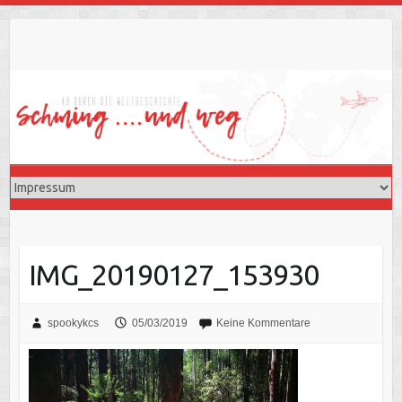
Skip
to
content
IMG_20190127_153930
spookykcs
05/03/2019
Keine Kommentare