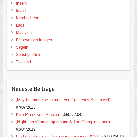
Inseln
Irland
Kambodscha
Laos
Malaysia
Reisevorbereitungen
Segeln
Sonstige Ziele
Thailand
Neueste Beiträge
„May the road rise to meet you.“ (Irisches Sprichwort)
07/07/2025
Kein Plan? Kein Problem!
08/03/2020
„Nightmares“ on camp ground & The Grampians again
03/04/2019
Ein Leuchtturm, ein Berg & immer wieder Wildlife
27/03/2019