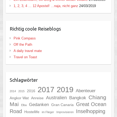
1, 2, 3, 4 … 12 Apostel! …naja, nicht ganz
24/03/2019
Richtig coole Reiseblogs
Pink Compass
Off the Path
A daily travel mate
Travel on Toast
Schlagwörter
2017
2019
Abenteuer
2016
2014
2015
Chiang
Australien
Bangkok
Angkor Wat
Anreise
Mai
Great Ocean
Gedanken
Gran Canaria
Elba
Road
Inselhopping
Hostellife
im Flieger
Improvisieren