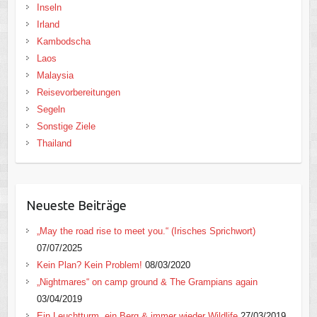
Inseln
Irland
Kambodscha
Laos
Malaysia
Reisevorbereitungen
Segeln
Sonstige Ziele
Thailand
Neueste Beiträge
„May the road rise to meet you.“ (Irisches Sprichwort)
07/07/2025
Kein Plan? Kein Problem!
08/03/2020
„Nightmares“ on camp ground & The Grampians again
03/04/2019
Ein Leuchtturm, ein Berg & immer wieder Wildlife
27/03/2019