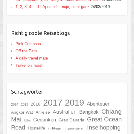
1, 2, 3, 4 … 12 Apostel! …naja, nicht ganz
24/03/2019
Richtig coole Reiseblogs
Pink Compass
Off the Path
A daily travel mate
Travel on Toast
Schlagwörter
2017
2019
Abenteuer
2016
2014
2015
Chiang
Australien
Bangkok
Angkor Wat
Anreise
Mai
Great Ocean
Gedanken
Gran Canaria
Elba
Road
Inselhopping
Hostellife
im Flieger
Improvisieren