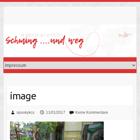
Skip
to
content
image
spookykcs
11/01/2017
Keine Kommentare